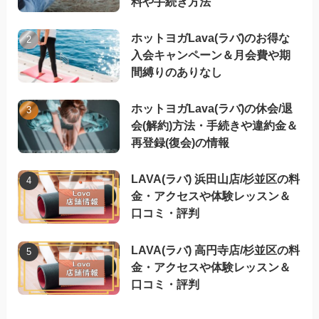
料や手続き方法
ホットヨガLava(ラバ)のお得な
入会キャンペーン＆月会費や期
間縛りのありなし
ホットヨガLava(ラバ)の休会/退
会(解約)方法・手続きや違約金＆
再登録(復会)の情報
LAVA(ラバ) 浜田山店/杉並区の料
金・アクセスや体験レッスン＆
口コミ・評判
LAVA(ラバ) 高円寺店/杉並区の料
金・アクセスや体験レッスン＆
口コミ・評判