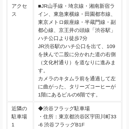
アクセ
■JR山手線・埼京線・湘南新宿ラ
ス
イン、東急東横線・田園都市線、
東京メトロ銀座線・半蔵門線・副
都心線、京王井の頭線「渋谷駅」
ハチ公口より徒歩7分
JR渋谷駅のハチ公口を出て、109
を挟んで二股に分かれた道の右側
（文化村通り）を道なりに進みま
す。
カメラのキタムラ前を通過して左
に曲がった、タリーズコーヒーが
1階にあるビルの6階です。
近隣の
◆渋谷フラッグ駐車場
駐車場
・住所：東京都渋谷区宇田川町33
1
-6 渋谷フラッグB1F